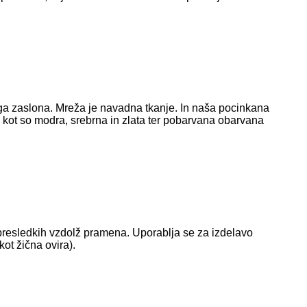
a zaslona. Mreža je navadna tkanje. In naša pocinkana
 kot so modra, srebrna in zlata ter pobarvana obarvana
v presledkih vzdolž pramena. Uporablja se za izdelavo
kot žična ovira).