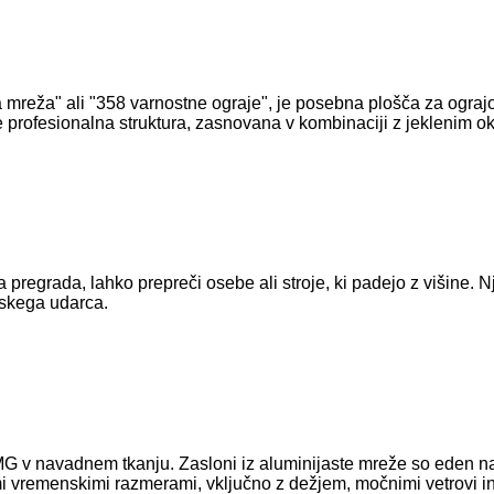
reža" ali "358 varnostne ograje", je posebna plošča za ograjo. '3
Je profesionalna struktura, zasnovana v kombinaciji z jeklenim 
pregrada, lahko prepreči osebe ali stroje, ki padejo z višine. Nj
nskega udarca.
l-MG v navadnem tkanju. Zasloni iz aluminijaste mreže so eden naj
imi vremenskimi razmerami, vključno z dežjem, močnimi vetrovi in 