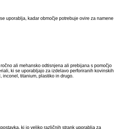
a se uporablja, kadar območje potrebuje ovire za namene
 je ročno ali mehansko odtisnjena ali prebijana s pomočjo
riali, ki se uporabljajo za izdelavo perforiranih kovinskih
 inconel, titanium, plastiko in drugo.
postavka, ki jo veliko različnih strank uporablja za