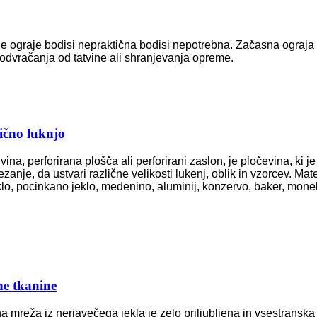
jne ograje bodisi nepraktična bodisi nepotrebna. Začasna ograj
 odvračanja od tatvine ali shranjevanja opreme.
ično luknjo
vina, perforirana plošča ali perforirani zaslon, je pločevina, ki
anje, da ustvari različne velikosti lukenj, oblik in vzorcev. Mate
eklo, pocinkano jeklo, medenino, aluminij, konzervo, baker, monel,
ne tkanine
a mreža iz nerjavečega jekla je zelo priljubljena in vsestranska 