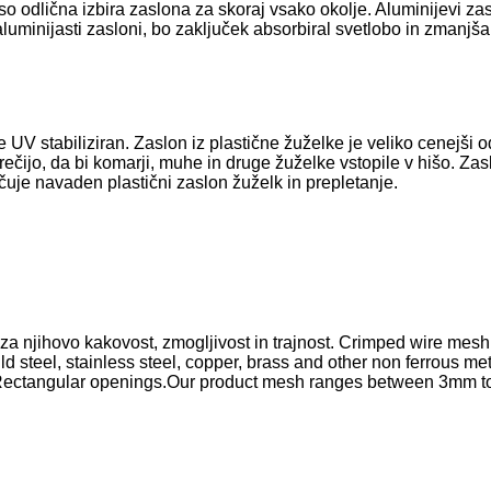
so odlična izbira zaslona za skoraj vsako okolje. Aluminijevi zasl
ni aluminijasti zasloni, bo zaključek absorbiral svetlobo in zmanjš
 je UV stabiliziran. Zaslon iz plastične žuželke je veliko cenejši
eprečijo, da bi komarji, muhe in druge žuželke vstopile v hišo. Z
čuje navaden plastični zaslon žuželk in prepletanje.
 njihovo kakovost, zmogljivost in trajnost. Crimped wire mesh i
ild steel, stainless steel, copper, brass and other non ferrous 
& Rectangular openings.Our product mesh ranges between 3mm