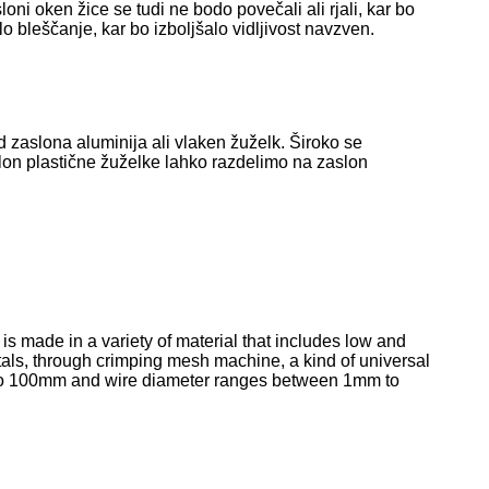
oni oken žice se tudi ne bodo povečali ali rjali, kar bo
alo bleščanje, kar bo izboljšalo vidljivost navzven.
 od zaslona aluminija ali vlaken žuželk. Široko se
aslon plastične žuželke lahko razdelimo na zaslon
s made in a variety of material that includes low and
metals, through crimping mesh machine, a kind of universal
 to 100mm and wire diameter ranges between 1mm to