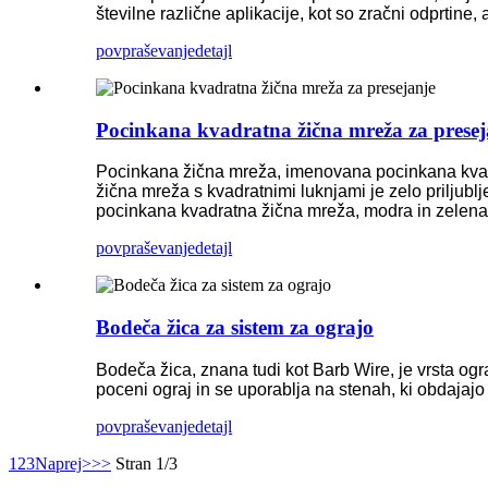
številne različne aplikacije, kot so zračni odprtine, a
povpraševanje
detajl
Pocinkana kvadratna žična mreža za presej
Pocinkana žična mreža, imenovana pocinkana kvad
žična mreža s kvadratnimi luknjami je zelo prilju
pocinkana kvadratna žična mreža, modra in zelena s
povpraševanje
detajl
Bodeča žica za sistem za ograjo
Bodeča žica, znana tudi kot Barb Wire, je vrsta ogr
poceni ograj in se uporablja na stenah, ki obdajajo 
povpraševanje
detajl
1
2
3
Naprej>
>>
Stran 1/3