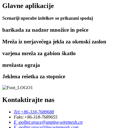
Glavne aplikacije
Scenariji uporabe izdelkov so prikazani spodaj
barikada za nadzor množice in pešce
Mreža iz nerjavečega jekla za okenski zaslon
varjena mreža za gabion škatlo
mrežasta ograja
Jeklena rešetka za stopnice
Kontaktirajte nas
Tel:
+86-318-7689688
Faks:
+86-318-7689655
E -poštni:
grace@anping-wiremesh.cn
E -poštni:
grace@hncwiremesh.com