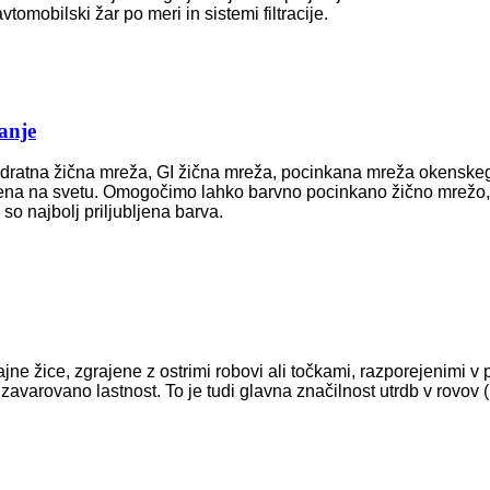
vtomobilski žar po meri in sistemi filtracije.
anje
ratna žična mreža, GI žična mreža, pocinkana mreža okenskeg
bljena na svetu. Omogočimo lahko barvno pocinkano žično mrežo,
o najbolj priljubljena barva.
ajne žice, zgrajene z ostrimi robovi ali točkami, razporejenimi 
zavarovano lastnost. To je tudi glavna značilnost utrdb v rovov (