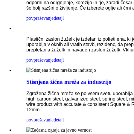
odporni na odrgnjenje, korozijo in rje, zaradi česar 
še bolj razširilo življenje. Če izberete oglje ali čr
povpraševanje
detajl
Plastični zaslon žuželk je izdelan iz polietilena, ki
uporablja v oknih ali vratih stavb, rezidenc, da pr
prepletanja žuželk in navaden zaslon žuželk. Vklju
povpraševanje
detajl
Stisnjena žična mreža za industrijo
Zgrožena žična mreža se po vsem svetu uporablja za
high carbon steel, galvanized steel, spring steel, m
wire product with accurate & consistent Square 
12mm.
povpraševanje
detajl