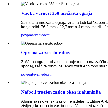
Visoka varnost 358 mrežasta ograja
358 žična mrežasta ograja, znana tudi kot "zaporna m
kar je pribl. 76,2 mm x 12,7 mm x 4 mm v metriki. 
povpraševanje
detajl
Oprema za zaščito robov
Zaščitna ograja roba se imenuje tudi robna zaščitna 
spodaj, zaščita robov pa lahko zdrži eno tono stra
povpraševanje
detajl
Najbolj trpežen zaslon oken iz aluminija
Aluminijasti okenski zaslon je izdelan iz zlitine A
življenjsko dobo in vas bodo zaščitili pred različn