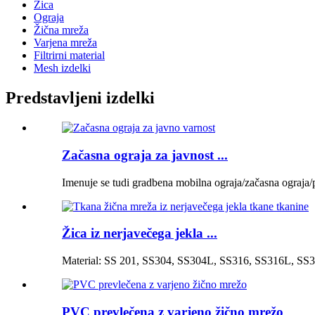
Žica
Ograja
Žična mreža
Varjena mreža
Filtrirni material
Mesh izdelki
Predstavljeni izdelki
Začasna ograja za javnost ...
Imenuje se tudi gradbena mobilna ograja/začasna ograja/p
Žica iz nerjavečega jekla ...
Material: SS 201, SS304, SS304L, SS316, SS316L, SS32
PVC prevlečena z varjeno žično mrežo