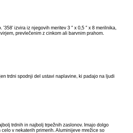
58' izvira iz njegovih meritev 3 ″ x 0,5 ″ x 8 merilnika,
okvirjem, prevlečenim z cinkom ali barvnim prahom.
en trdni spodnji del ustavi naplavine, ki padajo na ljudi
bolj trdnih in najbolj trpežnih zaslonov. Imajo dolgo
​​celo v nekaterih primerih. Aluminijeve mrežice so