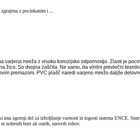
zgrajena z pocinkanim i ...
na varjena mreža z visoko korozijsko odpornostjo. Zlasti je p
na žico. So dvojna zaščita. Ne samo, da vinilni prevlečni tesnilo
kovim premazom. PVC plašč naredi varjeno mrežo daljše delovno
i ima zgornji del za izboljšanje varnosti in togosti sistema ENCE. Sist
ni nobenih burr ali ostrih, surovih robov.