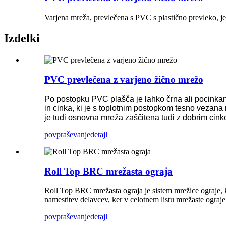
Varjena mreža, prevlečena s PVC s plastično prevleko, je 
Izdelki
PVC prevlečena z varjeno žično mrežo
Po postopku PVC plašča je lahko črna ali pocinka
in cinka, ki je s toplotnim postopkom tesno vezana 
je tudi osnovna mreža zaščitena tudi z dobrim cin
povpraševanje
detajl
Roll Top BRC mrežasta ograja
Roll Top BRC mrežasta ograja je sistem mrežice ograje, k
namestitev delavcev, ker v celotnem listu mrežaste ograje 
povpraševanje
detajl