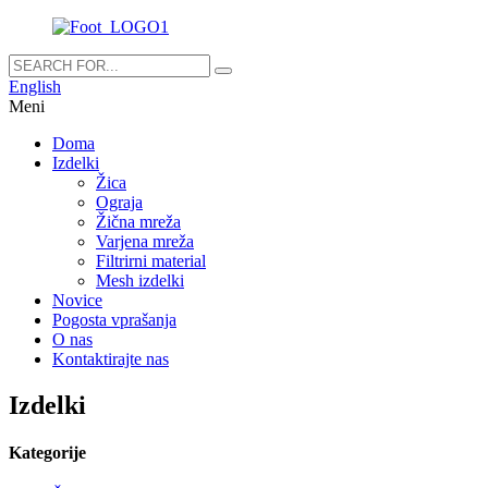
English
Meni
Doma
Izdelki
Žica
Ograja
Žična mreža
Varjena mreža
Filtrirni material
Mesh izdelki
Novice
Pogosta vprašanja
O nas
Kontaktirajte nas
Izdelki
Kategorije