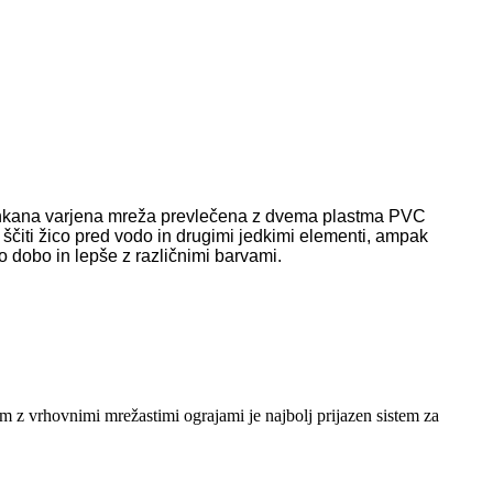
ocinkana varjena mreža prevlečena z dvema plastma PVC
 ščiti žico pred vodo in drugimi jedkimi elementi, ampak
 dobo in lepše z različnimi barvami.
em z vrhovnimi mrežastimi ograjami je najbolj prijazen sistem za