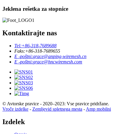
Jeklena rešetka za stopnice
Kontaktirajte nas
Tel:
+86-318-7689688
Faks:
+86-318-7689655
E -poštni:
grace@anping-wiremesh.cn
E -poštni:
grace@hncwiremesh.com
© Avtorske pravice - 2020–2023: Vse pravice pridržane.
Vroče izdelke
-
Zemljevid spletnega mesta
-
Amp mobilni
Izdelek