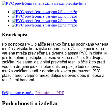
Kratek opis:
Po postopku PVC plašča je lahko črna ali pocinkana varjena
mreža z visoko korozijsko odpornostjo. Zlasti je pocinkana
varjena mreža prevlečena z dvema plastma PVC in cinka, ki
je s toplotnim postopkom tesno vezana na žico. So dvojna
zaščita. Ne samo, da vinilni prevlečni tesnilo ščiti žico pred
vodo in drugimi jedkimi elementi, ampak je tudi osnovna
mreža zaščitena tudi z dobrim cinkovim premazom. PVC
plašč naredi varjeno mrežo daljše delovno dobo in lepše z
različnimi barvami.
Pošljite nam e -pošto
Prenesite kot PDF
Podrobnosti o izdelku