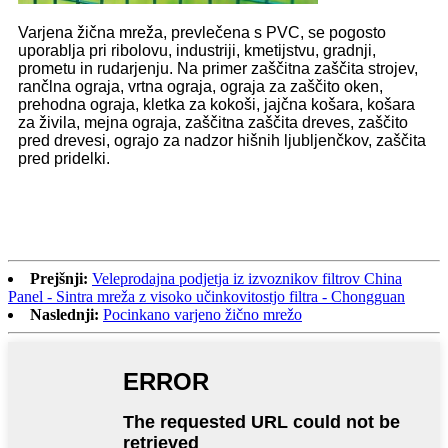
Varjena žična mreža, prevlečena s PVC, se pogosto
uporablja pri ribolovu, industriji, kmetijstvu, gradnji,
prometu in rudarjenju. Na primer zaščitna zaščita strojev,
rančlna ograja, vrtna ograja, ograja za zaščito oken,
prehodna ograja, kletka za kokoši, jajčna košara, košara
za živila, mejna ograja, zaščitna zaščita dreves, zaščito
pred drevesi, ograjo za nadzor hišnih ljubljenčkov, zaščita
pred pridelki.
Prejšnji:
Veleprodajna podjetja iz izvoznikov filtrov China
Panel - Sintra mreža z visoko učinkovitostjo filtra - Chongguan
Naslednji:
Pocinkano varjeno žično mrežo