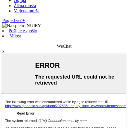
Ograja
Žična mreža
Varjena mreža
Pogled več+
Pošljite e -pošto
Milost
WeChat
x