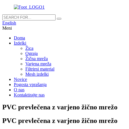
English
Meni
Doma
Izdelki
Žica
Ograja
Žična mreža
Varjena mreža
Filtrirni material
Mesh izdelki
Novice
Pogosta vprašanja
O nas
Kontaktirajte nas
PVC prevlečena z varjeno žično mrežo
PVC prevlečena z varjeno žično mrežo