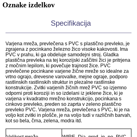
Oznake izdelkov
Specifikacija
Varjena mreža, prevlečena s PVC s plastično prevleko, je
zgrajena z pocinkano železno žico visoke kakovosti. Ima
PVC v prahu, ki ga obdeluje samodejni stroj. Gladka
plastična prevleka na tej korozijski zaščitni žici je pritrjena
z močnim lepilom, ki povečuje trajnost žice. PVC
prevlečene pocinkane varjene žične mreže so idealne za
vrtno ograjo, drevesne varovalke, mejne ograje, podporo
rastlinskih rastlinskih struktur in plezalne rastlinske
konstrukcije. Zvitki varjenih žičnih mrež PVC so izjemno
odporni proti koroziji in so izdelani iz jeklene žice, ki je
varjena v kvadratno mrežno konstrukcijo, pocinkana s
cinkovo ​​prevleko, preden so zaprta v zeleno plastično
prevleko PVC. Varjena mreža, prevlečena s PVC, ki je na
voljo kot zvitki in plošče, je na voljo tudi v različnih barvah,
kot so bela, črna, zelena, modra itd.
Velikost mreže
WIRE Dia pred in po PVC -