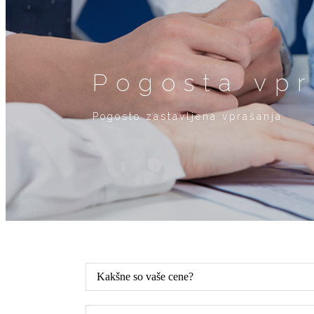
Pogosta vpr
Pogosto zastavljena vprašanja
Kakšne so vaše cene?