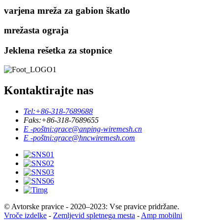
varjena mreža za gabion škatlo
mrežasta ograja
Jeklena rešetka za stopnice
Kontaktirajte nas
Tel:
+86-318-7689688
Faks:
+86-318-7689655
E -poštni:
grace@anping-wiremesh.cn
E -poštni:
grace@hncwiremesh.com
© Avtorske pravice - 2020–2023: Vse pravice pridržane.
Vroče izdelke
-
Zemljevid spletnega mesta
-
Amp mobilni