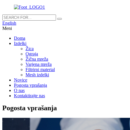
English
Meni
Doma
Izdelki
Žica
Ograja
Žična mreža
Varjena mreža
Filtrirni material
Mesh izdelki
Novice
Pogosta vprašanja
O nas
Kontaktirajte nas
Pogosta vprašanja