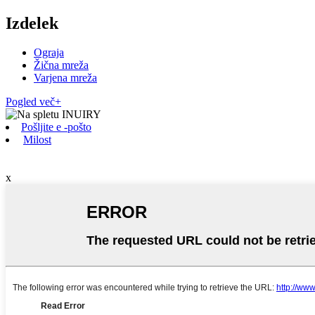
Izdelek
Ograja
Žična mreža
Varjena mreža
Pogled več+
Pošljite e -pošto
Milost
x