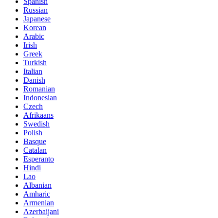
Spanish
Russian
Japanese
Korean
Arabic
Irish
Greek
Turkish
Italian
Danish
Romanian
Indonesian
Czech
Afrikaans
Swedish
Polish
Basque
Catalan
Esperanto
Hindi
Lao
Albanian
Amharic
Armenian
Azerbaijani