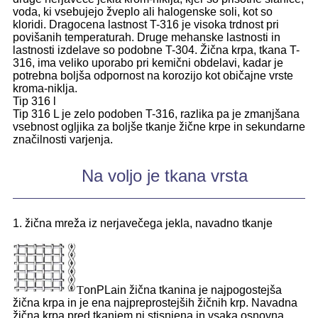
voda, ki vsebujejo žveplo ali halogenske soli, kot so
kloridi. Dragocena lastnost T-316 je visoka trdnost pri
povišanih temperaturah. Druge mehanske lastnosti in
lastnosti izdelave so podobne T-304. Žična krpa, tkana T-
316, ima veliko uporabo pri kemični obdelavi, kadar je
potrebna boljša odpornost na korozijo kot običajne vrste
kroma-niklja.
Tip 316 l
Tip 316 L je zelo podoben T-316, razlika pa je zmanjšana
vsebnost ogljika za boljše tkanje žične krpe in sekundarne
značilnosti varjenja.
Na voljo je tkana vrsta
1. žična mreža iz nerjavečega jekla, navadno tkanje
T
on
P
Lain žična tkanina je najpogostejša
žična krpa in je ena najpreprostejših žičnih krp. Navadna
žična krpa pred tkanjem ni stisnjena in vsaka osnovna