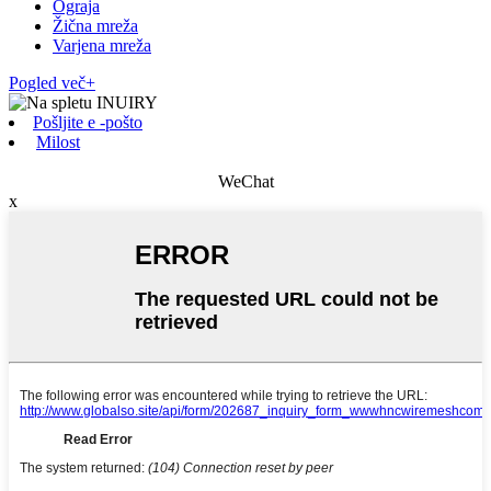
Ograja
Žična mreža
Varjena mreža
Pogled več+
Pošljite e -pošto
Milost
WeChat
x