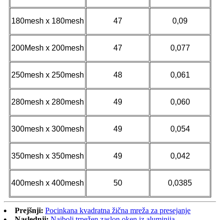
180mesh x 180mesh
47
0,09
200Mesh x 200mesh
47
0,077
250mesh x 250mesh
48
0,061
280mesh x 280mesh
49
0,060
300mesh x 300mesh
49
0,054
350mesh x 350mesh
49
0,042
400mesh x 400mesh
50
0,0385
Prejšnji:
Pocinkana kvadratna žična mreža za presejanje
Naslednji:
Najbolj trpežen zaslon oken iz aluminija