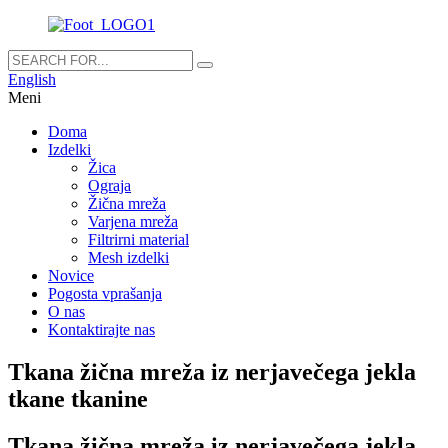
English
Meni
Doma
Izdelki
Žica
Ograja
Žična mreža
Varjena mreža
Filtrirni material
Mesh izdelki
Novice
Pogosta vprašanja
O nas
Kontaktirajte nas
Tkana žična mreža iz nerjavečega jekla
tkane tkanine
Tkana žična mreža iz nerjavečega jekla