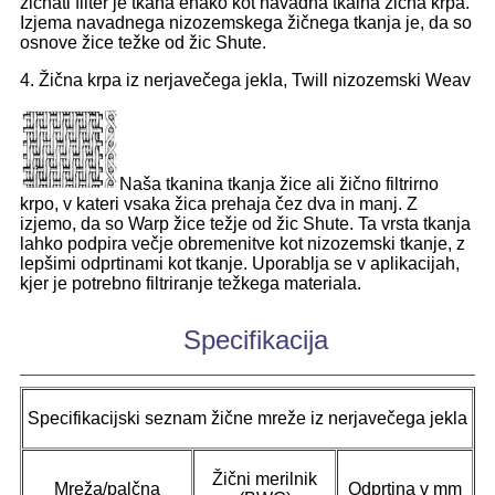
žičnati filter je tkana enako kot navadna tkalna žična krpa.
Izjema navadnega nizozemskega žičnega tkanja je, da so
osnove žice težke od žic Shute.
4. Žična krpa iz nerjavečega jekla, Twill nizozemski Weav
Naša tkanina tkanja žice ali žično filtrirno
krpo, v kateri vsaka žica prehaja čez dva in manj. Z
izjemo, da so Warp žice težje od žic Shute. Ta vrsta tkanja
lahko podpira večje obremenitve kot nizozemski tkanje, z
lepšimi odprtinami kot tkanje. Uporablja se v aplikacijah,
kjer je potrebno filtriranje težkega materiala.
Specifikacija
Specifikacijski seznam žične mreže iz nerjavečega jekla
Žični merilnik
Mreža/palčna
Odprtina v mm