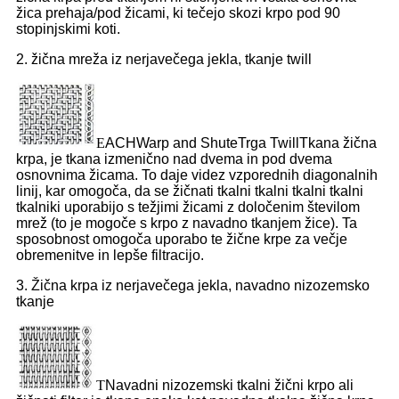
žica prehaja/pod žicami, ki tečejo skozi krpo pod 90
stopinjskimi koti.
2. žična mreža iz nerjavečega jekla, tkanje twill
E
ACH
Warp and Shute
Trga Twill
Tkana žična
krpa, je tkana izmenično nad dvema in pod dvema
osnovnima žicama. To daje videz vzporednih diagonalnih
linij, kar omogoča, da se žičnati tkalni tkalni tkalni tkalni
tkalniki uporabijo s težjimi žicami z določenim številom
mrež (to je mogoče s krpo z navadno tkanjem žice). Ta
sposobnost omogoča uporabo te žične krpe za večje
obremenitve in lepše filtracijo.
3. Žična krpa iz nerjavečega jekla, navadno nizozemsko
tkanje
T
Navadni nizozemski tkalni žični krpo ali