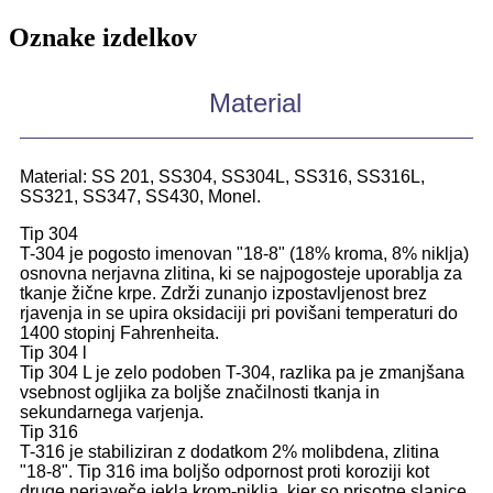
Oznake izdelkov
Material
Material: SS 201, SS304, SS304L, SS316, SS316L,
SS321, SS347, SS430, Monel.
Tip 304
T-304 je pogosto imenovan "18-8" (18% kroma, 8% niklja)
osnovna nerjavna zlitina, ki se najpogosteje uporablja za
tkanje žične krpe. Zdrži zunanjo izpostavljenost brez
rjavenja in se upira oksidaciji pri povišani temperaturi do
1400 stopinj Fahrenheita.
Tip 304 l
Tip 304 L je zelo podoben T-304, razlika pa je zmanjšana
vsebnost ogljika za boljše značilnosti tkanja in
sekundarnega varjenja.
Tip 316
T-316 je stabiliziran z dodatkom 2% molibdena, zlitina
"18-8". Tip 316 ima boljšo odpornost proti koroziji kot
druge nerjaveče jekla krom-niklja, kjer so prisotne slanice,