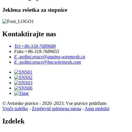
Jeklena rešetka za stopnice
Kontaktirajte nas
Tel:
+86-318-7689688
Faks:
+86-318-7689655
E -poštni:
grace@anping-wiremesh.cn
E -poštni:
grace@hncwiremesh.com
© Avtorske pravice - 2020–2023: Vse pravice pridržane.
Vroče izdelke
-
Zemljevid spletnega mesta
-
Amp mobilni
Izdelek