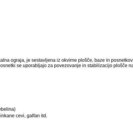
lna ograja, je sestavljena iz okvirne plošče, baze in posnetkov
netki se uporabljajo za povezovanje in stabilizacijo plošče na
belina)
nkane cevi, galfan itd.