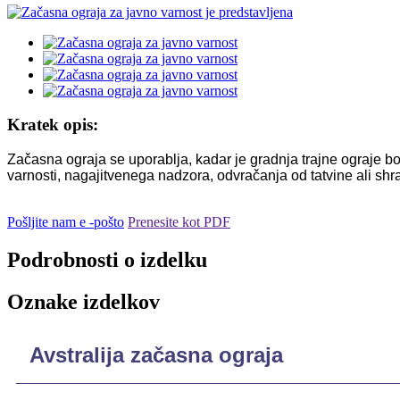
Kratek opis:
Začasna ograja se uporablja, kadar je gradnja trajne ograje b
varnosti, nagajitvenega nadzora, odvračanja od tatvine ali sh
Pošljite nam e -pošto
Prenesite kot PDF
Podrobnosti o izdelku
Oznake izdelkov
Avstralija začasna ograja