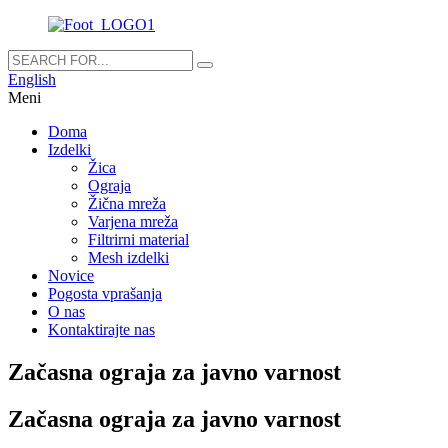
English
Meni
Doma
Izdelki
Žica
Ograja
Žična mreža
Varjena mreža
Filtrirni material
Mesh izdelki
Novice
Pogosta vprašanja
O nas
Kontaktirajte nas
Začasna ograja za javno varnost
Začasna ograja za javno varnost