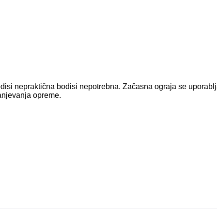
odisi nepraktična bodisi nepotrebna. Začasna ograja se uporabl
ranjevanja opreme.