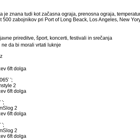
je znana tudi kot začasna ograja, prenosna ograja, temperatu
ot 500 zabojnikov pri Port of Long Beack, Los Angeles, New Yory 
avne prireditve, šport, koncerti, festivali in srečanja
ne da bi morali vrtati luknje
ez
ev 6ft dolga
65' ';
style 2
ev 6ft dolga
';
mm
Slog 2
ev 6ft dolga
';
mm
Slog 2
ev 6ft dolga