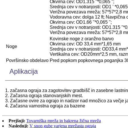
Okvirna cev: OD1.315 ''*0,065 '';
Srednja cev v notranjosti: OD1 ' *0,065' 
Verižna povezava mreža: 57*57*2,8 
Vodoravna cev: dolga 12 ft; Navpična c
Okvirna cev: OD1.66 ''*0,065 '';
Srednja cev v notranjosti: OD1.315 ''*0,
Verižna povezava mreža: 57*57*2,8 
Kovinske noge z oranžno barvo
Okvirna cev: OD 33,4 mm*1,65 mm
Noge
Srednja cev v notranjosti: OD33,4 m
Vertikalna cev: OD20mm*2,5 mm, raz
Površinsko obdelavo
Pred popkom popkovnega poganjka 3
Aplikacija
1. začasna ograja za zagotovitev gradbišč in zasebne lastnin
2. Začasna ograja stanovanjskih mest.
3. Začasne ovire za ograjo in nadzor nad množico za večje javn
4. Začasna varnostna ograja za bazene
Prejšnji:
Tovarniška mreža in bakrena žična mreža
Naslednji:
V snop gube varjena mrežasta ograja