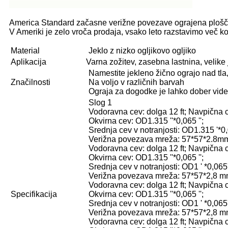
America Standard začasne verižne povezave ograjena plošča 
V Ameriki je zelo vroča prodaja, vsako leto razstavimo več k
Material
Jeklo z nizko ogljikovo ogljiko
Aplikacija
Varna zožitev, zasebna lastnina, velike j
Namestite jekleno žično ograjo nad tla, 
Značilnosti
Na voljo v različnih barvah
Ograja za dogodke je lahko dober vid
Slog 1
Vodoravna cev: dolga 12 ft; Navpična c
Okvirna cev: OD1.315 ''*0,065 '';
Srednja cev v notranjosti: OD1.315 '*0,0
Verižna povezava mreža: 57*57*2.8mm
Vodoravna cev: dolga 12 ft; Navpična c
Okvirna cev: OD1.315 ''*0,065 '';
Srednja cev v notranjosti: OD1 ' *0,065' 
Verižna povezava mreža: 57*57*2,8 
Vodoravna cev: dolga 12 ft; Navpična c
Specifikacija
Okvirna cev: OD1.315 ''*0,065 '';
Srednja cev v notranjosti: OD1 ' *0,065' 
Verižna povezava mreža: 57*57*2,8 
Vodoravna cev: dolga 12 ft; Navpična c