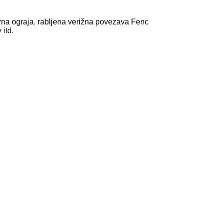
rna ograja, rabljena verižna povezava Fenc
itd.