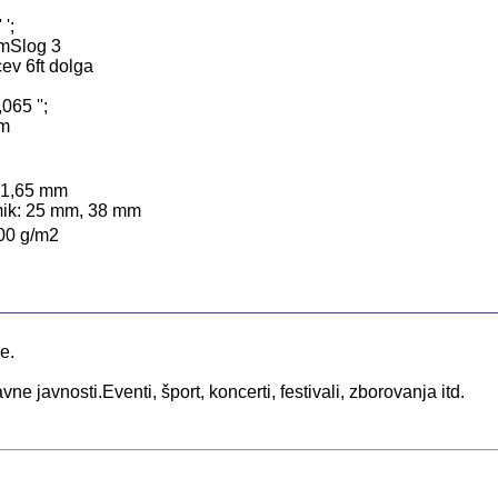
';
mm
Slog 3
ev 6ft dolga
065 '';
mm
m*1,65 mm
mik: 25 mm, 38 mm
00 g/m2
e.
e javnosti.Eventi, šport, koncerti, festivali, zborovanja itd.