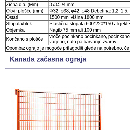
Žična dia. (Mm)
3 /3.5 /4 mm
Okvir plošče (mm)
Φ32, φ38, φ42, φ48 Debelina: 1,2, 1,5, 1
Ostati
1500 mm, višina 1800 mm
Stopala/blok
Plastična stopala 600*220*150 ali jekl
Objemka
Nagib 75 mm ali 100 mm
vroče pocinkano pocinkano, pocinkano 
Končano s plošče
varjeno, nato pa barvanje zvarov
Opomba: ograjo je mogoče prilagoditi glede na potrebno, če z
Kanada začasna ograja