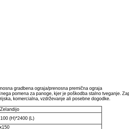
renosna gradbena ograja/prenosna premična ograja
učnega pomena za panoge, kjer je poškodba stalno tveganje. Zapo
strijska, komercialna, vzdrževanje ali posebne dogodke.
 Zelandijo
2100 (H)*2400 (L)
5x150