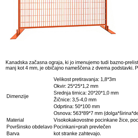
Kanadska začasna ograja, ki jo imenujemo tudi bazno-prelista
manj kot 4 mm, je običajno nameščena z dvema podstavki. Pos
Velikost pretiravanja: 1,8*3m
Okvir: 25*25*1,2 mm
Srednja tirnica: 20*20*1,0 mm
Dimenzije
Žičnice: 3,5-4,0 mm
Odprtina: 50*100 mm
Osnova: 563*89*7 mm (dolga*širina*de
Material
Visokokakovostne pocinkane žice, poci
Površinsko obdelavo
Pocinkani+prah prevlečen
Barva
kot stranke zahtevajo.