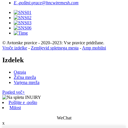
E -poštni:
grace@hncwiremesh.com
© Avtorske pravice - 2020–2023: Vse pravice pridržane.
Vroče izdelke
-
Zemljevid spletnega mesta
-
Amp mobilni
Izdelek
Ograja
Žična mreža
Varjena mreža
Pogled več+
Pošljite e -pošto
Milost
WeChat
x