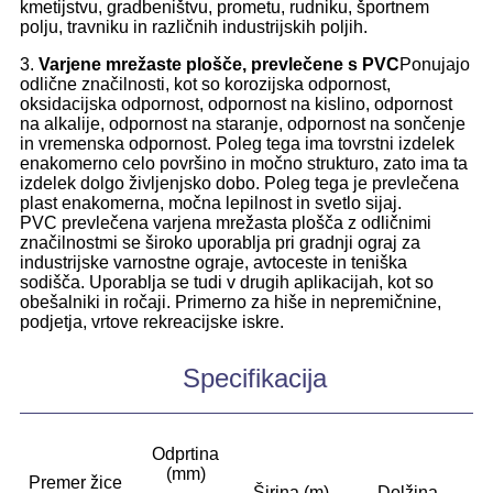
kmetijstvu, gradbeništvu, prometu, rudniku, športnem
polju, travniku in različnih industrijskih poljih.
3.
Varjene mrežaste plošče, prevlečene s PVC
Ponujajo
odlične značilnosti, kot so korozijska odpornost,
oksidacijska odpornost, odpornost na kislino, odpornost
na alkalije, odpornost na staranje, odpornost na sončenje
in vremenska odpornost. Poleg tega ima tovrstni izdelek
enakomerno celo površino in močno strukturo, zato ima ta
izdelek dolgo življenjsko dobo. Poleg tega je prevlečena
plast enakomerna, močna lepilnost in svetlo sijaj.
PVC prevlečena varjena mrežasta plošča z odličnimi
značilnostmi se široko uporablja pri gradnji ograj za
industrijske varnostne ograje, avtoceste in teniška
sodišča. Uporablja se tudi v drugih aplikacijah, kot so
obešalniki in ročaji. Primerno za hiše in nepremičnine,
podjetja, vrtove rekreacijske iskre.
Specifikacija
Odprtina
(mm)
Premer žice
Širina (m)
Dolžina