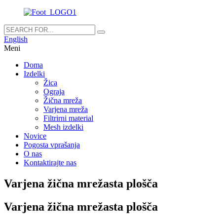
English
Meni
Doma
Izdelki
Žica
Ograja
Žična mreža
Varjena mreža
Filtrirni material
Mesh izdelki
Novice
Pogosta vprašanja
O nas
Kontaktirajte nas
Varjena žična mrežasta plošča
Varjena žična mrežasta plošča