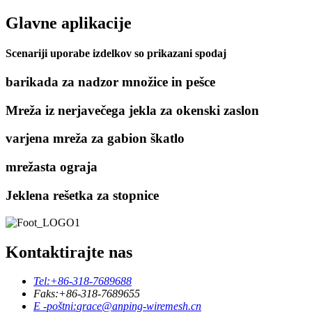
Glavne aplikacije
Scenariji uporabe izdelkov so prikazani spodaj
barikada za nadzor množice in pešce
Mreža iz nerjavečega jekla za okenski zaslon
varjena mreža za gabion škatlo
mrežasta ograja
Jeklena rešetka za stopnice
Kontaktirajte nas
Tel:
+86-318-7689688
Faks:
+86-318-7689655
E -poštni:
grace@anping-wiremesh.cn