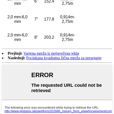
6"
152.4
mm
2,75m
2,0 mm-6,0
0,914m-
7"
177.8
mm
2,75m
2,0 mm-6,0
0,914m-
8"
203.2
mm
2,75m
Prejšnji:
Varjena mreža iz nerjavečega jekla
Naslednji:
Pocinkana kvadratna žična mreža za presejanje