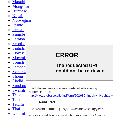
Marathi
Mongolian
Burmese
Nepali
Norwegian
Pashto
Persian
Punjabi
Serbian
Sesotho
Sinhala
Slovak
Slovenian
Somali
Samoan
Scots Gaelic
Shona
Sindhi
Sundanese
Swahili
Tajik
Tamil
Telugu
Thai
Ukrainian