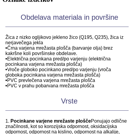
Obdelava materiala in površine
Žica z nizko ogljikovo jekleno žico (Q195, Q235), žica iz
nerjavečega jekla
•
Črna varjena mrežasta plošča (barvanje olja) brez
kakršne koli površinske obdelave.
•
Električna pocinkana pred/po varjenju (električna
pocinkana varjena mrežasta plošča)
•
Vroče globoko pocinkano pred/po varjenju (vroča
globoka pocinkana varjena mrežasta plošča)
•
PVC prevlečena varjena mrežasta plošča
•
PVC v prahu pobarvana mrežasta plošča
Vrste
1.
Pocinkane varjene mrežaste plošče
Ponujajo odlične
značilnosti, kot so korozijska odpornost, oksidacijska
odpornost, odpornost na kislino, odpornost na alkalije,