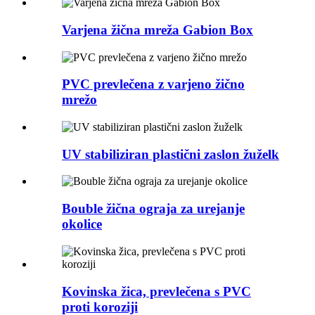
Varjena žična mreža Gabion Box
PVC prevlečena z varjeno žično
mrežo
UV stabiliziran plastični zaslon žuželk
Bouble žična ograja za urejanje
okolice
Kovinska žica, prevlečena s PVC
proti koroziji