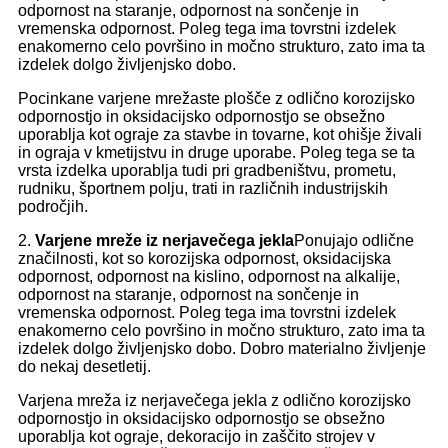
odpornost na staranje, odpornost na sončenje in
vremenska odpornost. Poleg tega ima tovrstni izdelek
enakomerno celo površino in močno strukturo, zato ima ta
izdelek dolgo življenjsko dobo.
Pocinkane varjene mrežaste plošče z odlično korozijsko
odpornostjo in oksidacijsko odpornostjo se obsežno
uporablja kot ograje za stavbe in tovarne, kot ohišje živali
in ograja v kmetijstvu in druge uporabe. Poleg tega se ta
vrsta izdelka uporablja tudi pri gradbeništvu, prometu,
rudniku, športnem polju, trati in različnih industrijskih
področjih.
2.
Varjene mreže iz nerjavečega jekla
Ponujajo odlične
značilnosti, kot so korozijska odpornost, oksidacijska
odpornost, odpornost na kislino, odpornost na alkalije,
odpornost na staranje, odpornost na sončenje in
vremenska odpornost. Poleg tega ima tovrstni izdelek
enakomerno celo površino in močno strukturo, zato ima ta
izdelek dolgo življenjsko dobo. Dobro materialno življenje
do nekaj desetletij.
Varjena mreža iz nerjavečega jekla z odlično korozijsko
odpornostjo in oksidacijsko odpornostjo se obsežno
uporablja kot ograje, dekoracijo in zaščito strojev v