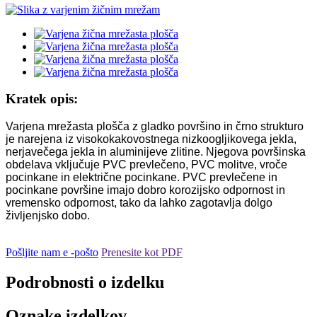
Kratek opis:
Varjena mrežasta plošča z gladko površino in črno strukturo
je narejena iz visokokakovostnega nizkoogljikovega jekla,
nerjavečega jekla in aluminijeve zlitine. Njegova površinska
obdelava vključuje PVC prevlečeno, PVC molitve, vroče
pocinkane in električne pocinkane. PVC prevlečene in
pocinkane površine imajo dobro korozijsko odpornost in
vremensko odpornost, tako da lahko zagotavlja dolgo
življenjsko dobo.
Pošljite nam e -pošto
Prenesite kot PDF
Podrobnosti o izdelku
Oznake izdelkov