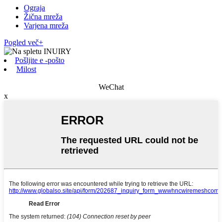
Ograja
Žična mreža
Varjena mreža
Pogled več+
Pošljite e -pošto
Milost
WeChat
x