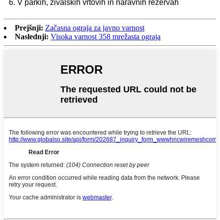
6. V parkih, živalskih vrtovih in naravnih rezervah
Prejšnji:
Začasna ograja za javno varnost
Naslednji:
Visoka varnost 358 mrežasta ograja