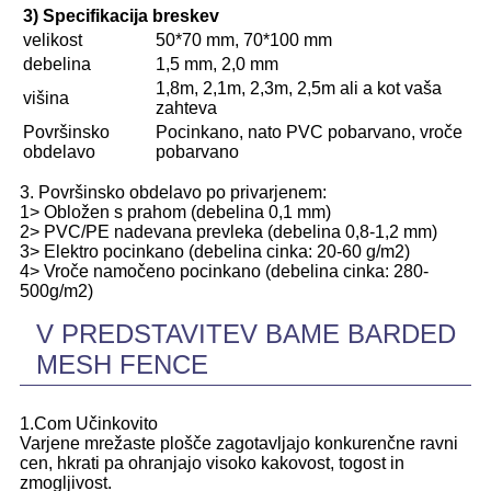
3) Specifikacija breskev
velikost
50*70 mm, 70*100 mm
debelina
1,5 mm, 2,0 mm
1,8m, 2,1m, 2,3m, 2,5m ali a kot vaša
višina
zahteva
Površinsko
Pocinkano, nato PVC pobarvano, vroče
obdelavo
pobarvano
3. Površinsko obdelavo po privarjenem:
1> Obložen s prahom (debelina 0,1 mm)
2> PVC/PE nadevana prevleka (debelina 0,8-1,2 mm)
3> Elektro pocinkano (debelina cinka: 20-60 g/m2)
4> Vroče namočeno pocinkano (debelina cinka: 280-
500g/m2)
V PREDSTAVITEV BAME BARDED
MESH FENCE
1.Com Učinkovito
Varjene mrežaste plošče zagotavljajo konkurenčne ravni
cen, hkrati pa ohranjajo visoko kakovost, togost in
zmogljivost.