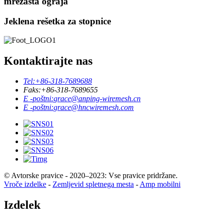
mrežasta ograja
Jeklena rešetka za stopnice
Kontaktirajte nas
Tel:
+86-318-7689688
Faks:
+86-318-7689655
E -poštni:
grace@anping-wiremesh.cn
E -poštni:
grace@hncwiremesh.com
© Avtorske pravice - 2020–2023: Vse pravice pridržane.
Vroče izdelke
-
Zemljevid spletnega mesta
-
Amp mobilni
Izdelek