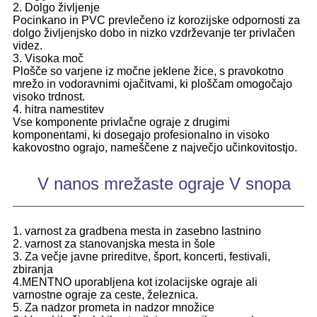
2. Dolgo življenje
Pocinkano in PVC prevlečeno iz korozijske odpornosti za
dolgo življenjsko dobo in nizko vzdrževanje ter privlačen
videz.
3. Visoka moč
Plošče so varjene iz močne jeklene žice, s pravokotno
mrežo in vodoravnimi ojačitvami, ki ploščam omogočajo
visoko trdnost.
4. hitra namestitev
Vse komponente privlačne ograje z drugimi
komponentami, ki dosegajo profesionalno in visoko
kakovostno ograjo, nameščene z največjo učinkovitostjo.
V nanos mrežaste ograje V snopa
1. varnost za gradbena mesta in zasebno lastnino
2. varnost za stanovanjska mesta in šole
3. Za večje javne prireditve, šport, koncerti, festivali,
zbiranja
4.MENTNO uporabljena kot izolacijske ograje ali
varnostne ograje za ceste, železnica.
5. Za nadzor prometa in nadzor množice