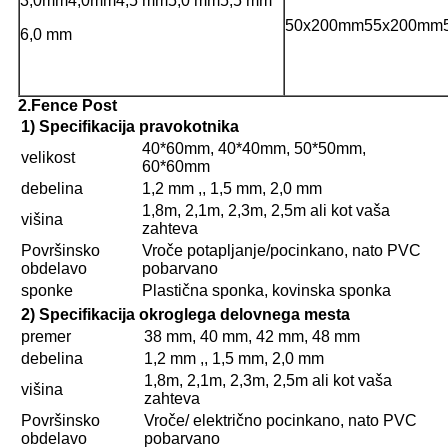
3,0mm4,0mm4,5 mm
5,0 mm
5,5 mm
50x200mm55x200mm
6,0 mm
2.Fence Post
1) Specifikacija pravokotnika
40*60mm, 40*40mm, 50*50mm,
velikost
60*60mm
debelina
1,2 mm ,, 1,5 mm, 2,0 mm
1,8m, 2,1m, 2,3m, 2,5m ali kot vaša
višina
zahteva
Površinsko
Vroče potapljanje/pocinkano, nato PVC
obdelavo
pobarvano
sponke
Plastična sponka, kovinska sponka
2) Specifikacija okroglega delovnega mesta
premer
38 mm, 40 mm, 42 mm, 48 mm
debelina
1,2 mm ,, 1,5 mm, 2,0 mm
1,8m, 2,1m, 2,3m, 2,5m ali kot vaša
višina
zahteva
Površinsko
Vroče/ električno pocinkano, nato PVC
obdelavo
pobarvano