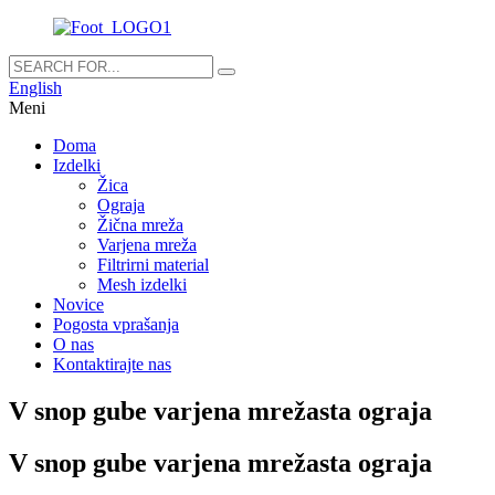
English
Meni
Doma
Izdelki
Žica
Ograja
Žična mreža
Varjena mreža
Filtrirni material
Mesh izdelki
Novice
Pogosta vprašanja
O nas
Kontaktirajte nas
V snop gube varjena mrežasta ograja
V snop gube varjena mrežasta ograja