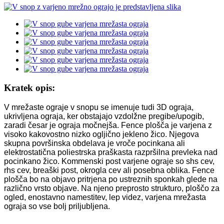
Kratek opis:
V mrežaste ograje v snopu se imenuje tudi 3D ograja,
ukrivljena ograja, ker obstajajo vzdolžne pregibe/upogib,
zaradi česar je ograja močnejša. Fence plošča je varjena z
visoko kakovostno nizko ogljično jekleno žico. Njegova
skupna površinska obdelava je vroče pocinkana ali
elektrostatična poliestrska praškasta razpršilna prevleka nad
pocinkano žico. Kommenski post varjene ograje so shs cev,
rhs cev, breaški post, okrogla cev ali posebna oblika. Fence
plošča bo na objavo pritrjena po ustreznih sponkah glede na
različno vrsto objave. Na njeno preprosto strukturo, ploščo za
ogled, enostavno namestitev, lep videz, varjena mrežasta
ograja so vse bolj priljubljena.