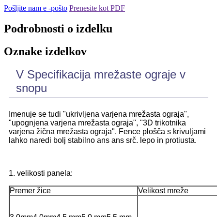
Pošljite nam e -pošto
Prenesite kot PDF
Podrobnosti o izdelku
Oznake izdelkov
V Specifikacija mrežaste ograje v
snopu
Imenuje se tudi "ukrivljena varjena mrežasta ograja",
"upognjena varjena mrežasta ograja", "3D trikotnika
varjena žična mrežasta ograja". Fence plošča s krivuljami
lahko naredi bolj stabilno ans ans srč. lepo in protiusta.
1. velikosti panela:
Premer žice
Velikost mreže